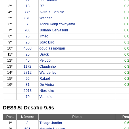
2º
21
Leo Torkim
0,
3º
13
R7
0,
4º
775
Akira K. Benicio
0,
5º
870
Wender
0,
6º
7
Andre Kenji Yokoyama
0,
7º
700
Juliano Gervasoni
0,
8º
76
Irmão
0,
9º
26
Joao Bird
0,
10º
4003
douglas morgan
0,
11º
25
Drack
0,
12º
45
Peludo
0,
13º
1172
Claudinho
0,
14º
2712
Wanderley
0,
15º
95
Rafael
0,
16º
81
Dó Vieira
0,
-
5013
Niesiloko
-
79
Vermeio
DES9.5: Desafio 9.5s
Pos.
Número
Piloto
Rea
1º
8
Thiago Jardim
0,