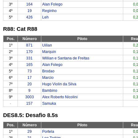
3º
164
Alan Folego
0,
4º
19
Reginho
0,
5º
426
Leh
0,
R88: Cat R88
Pos.
Número
Piloto
Rea
1º
871
Uilian
0,
2º
170
Marquin
0,
3º
331
Willian e Santana de Freitas
0,
4º
165
Alan Folego
0,
5º
73
Brodao
0,
6º
17
Marcio
0,
7º
20
Hugo Violin da Silva
0,
8º
9
Bambino
0,
9º
3003
Alex Roberto Nicolini
0,
-
157
Samuka
DES8.5: Desafio 8.5s
Pos.
Número
Piloto
Rea
1º
29
Portela
0,