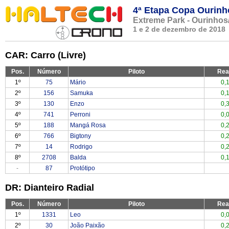
4ª Etapa Copa Ourinh
Extreme Park - Ourinhos
1 e 2 de dezembro de 2018
CAR: Carro (Livre)
Pos.
Número
Piloto
Rea
1º
75
Mário
0,
2º
156
Samuka
0,
3º
130
Enzo
0,
4º
741
Perroni
0,
5º
188
Mangá Rosa
0,
6º
766
Bigtony
0,
7º
14
Rodrigo
0,
8º
2708
Balda
0,
-
87
Protótipo
DR: Dianteiro Radial
Pos.
Número
Piloto
Rea
1º
1331
Leo
0,
2º
30
João Paixão
0,