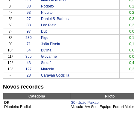
2º
501
Marcelo Noesse
0,
3º
33
Rodolfo
0,
4º
93
Niquito
0,
5º
27
Daniel S. Barbosa
0,
6º
88
Leo Piato
0,
7º
97
Duti
0,
8º
280
Pigu
0,
9º
71
João Piveta
0,
10º
64
Butina
0,
11º
355
Giovanne
0,
12º
43
Smurf
0,
13º
127
Marcelo
0,
-
28
Caravan Godzilla
Novos recordes
Categoria
Piloto
DR
30 - João Paixão
Dianteiro Radial
Veículo: Vw Gol - Equipe: Ferrari Moto