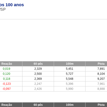
os 100 anos
/SP
Reação
60 pés
100m
Pista
0,019
2,329
5,451
7,891
0,120
2,500
5,727
8,104
0,118
2,369
5,548
9,207
-0,123
2,247
5,396
7,961
-0,097
2,426
5,990
8,888
Reação
60 pés
100m
Pista