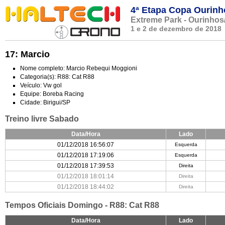
4ª Etapa Copa Ourinh
Extreme Park - Ourinhos
1 e 2 de dezembro de 2018
17: Marcio
Nome completo: Marcio Rebequi Moggioni
Categoria(s): R88: Cat R88
Veículo: Vw gol
Equipe: Boreba Racing
Cidade: Birigui/SP
Treino livre Sabado
Data/Hora
Lado
01/12/2018 16:56:07
Esquerda
01/12/2018 17:19:06
Esquerda
01/12/2018 17:39:53
Direita
01/12/2018 18:01:14
Direita
01/12/2018 18:44:02
Direita
Tempos Oficiais Domingo - R88: Cat R88
Data/Hora
Lado