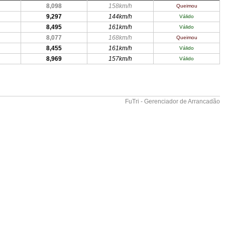
8,098
158km/h
Queimou
9,297
144km/h
Válido
8,495
161km/h
Válido
8,077
168km/h
Queimou
8,455
161km/h
Válido
8,969
157km/h
Válido
FuTri - Gerenciador de Arrancadão