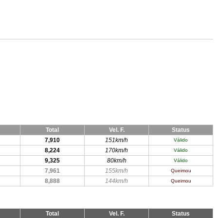
Total
Vel. F.
Status
7,910
151km/h
Válido
8,224
170km/h
Válido
9,325
80km/h
Válido
7,961
155km/h
Queimou
8,888
144km/h
Queimou
Total
Vel. F.
Status