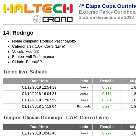
4ª Etapa Copa Ourinh
Extreme Park - Ourinhos
1 e 2 de dezembro de 2018
14: Rodrigo
Nome completo: Rodrigo Paschoalotto
Categoria(s): CAR: Carro (Livre)
Veículo: Audi S3
Equipe: Volt Performance
Cidade: Bauru/SP
Treino livre Sabado
Data/Hora
Lado
Reação
60 
01/12/2018 12:54:19
0,592
1,
Direita
01/12/2018 16:04:31
0,178
1,
Direita
01/12/2018 17:07:59
0,304
1,
Direita
01/12/2018 17:18:04
0,274
1,
Esquerda
Tempos Oficiais Domingo - CAR: Carro (Livre)
Data/Hora
Lado
Reação
60 
02/12/2018 10:41:45
0,277
1,
Direita