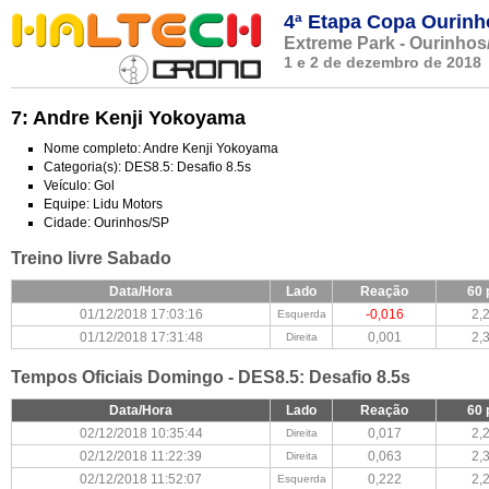
4ª Etapa Copa Ourinh
Extreme Park - Ourinhos
1 e 2 de dezembro de 2018
7: Andre Kenji Yokoyama
Nome completo: Andre Kenji Yokoyama
Categoria(s): DES8.5: Desafio 8.5s
Veículo: Gol
Equipe: Lidu Motors
Cidade: Ourinhos/SP
Treino livre Sabado
Data/Hora
Lado
Reação
60 
01/12/2018 17:03:16
-0,016
2,
Esquerda
01/12/2018 17:31:48
0,001
2,
Direita
Tempos Oficiais Domingo - DES8.5: Desafio 8.5s
Data/Hora
Lado
Reação
60 
02/12/2018 10:35:44
0,017
2,
Direita
02/12/2018 11:22:39
0,063
2,
Direita
02/12/2018 11:52:07
0,222
2,
Esquerda