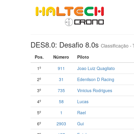
DES8.0: Desafio 8.0s
Classificação - 
Pos.
Número
Piloto
1º
911
Joao Luiz Quagliato
2º
31
Edenilson D Racing
3º
735
Vinicius Rodrigues
4º
58
Lucas
5º
1
Rael
6º
2903
Gui