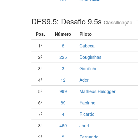
DES9.5: Desafio 9.5s
Classificação - 
Pos.
Número
Piloto
1º
8
Cabeca
2º
225
Douglinhas
3º
3
Gordinho
4º
12
Ader
5º
999
Matheus Heidgger
6º
89
Fabinho
7º
4
Ricardo
8º
469
Jhorf
9º
5
Fernando