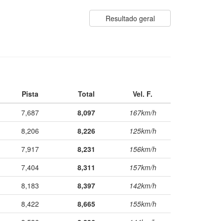
Resultado geral
Pista
Total
Vel. F.
7,687
8,097
167km/h
8,206
8,226
125km/h
7,917
8,231
156km/h
7,404
8,311
157km/h
8,183
8,397
142km/h
8,422
8,665
155km/h