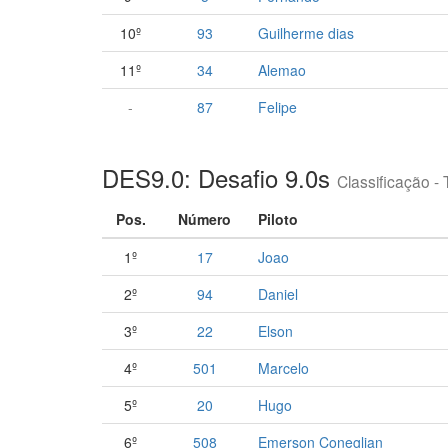
10º
93
Guilherme dias
11º
34
Alemao
-
87
Felipe
DES9.0: Desafio 9.0s
Classificação - 
Pos.
Número
Piloto
1º
17
Joao
2º
94
Daniel
3º
22
Elson
4º
501
Marcelo
5º
20
Hugo
6º
508
Emerson Coneglian