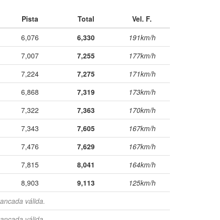
Pista
Total
Vel. F.
6,076
6,330
191km/h
7,007
7,255
177km/h
7,224
7,275
171km/h
6,868
7,319
173km/h
7,322
7,363
170km/h
7,343
7,605
167km/h
7,476
7,629
167km/h
7,815
8,041
164km/h
8,903
9,113
125km/h
ancada válida.
ancada válida.