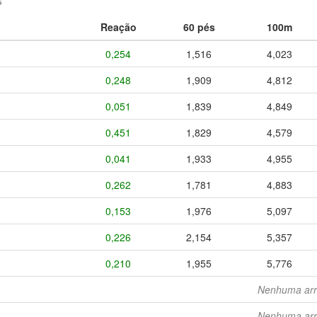
s
Reação
60 pés
100m
0,254
1,516
4,023
0,248
1,909
4,812
0,051
1,839
4,849
0,451
1,829
4,579
0,041
1,933
4,955
0,262
1,781
4,883
0,153
1,976
5,097
0,226
2,154
5,357
0,210
1,955
5,776
Nenhuma arr
Nenhuma arr