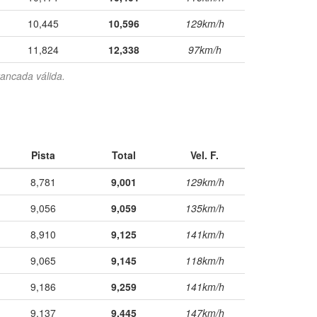
10,445
10,596
129km/h
11,824
12,338
97km/h
ancada válida.
Pista
Total
Vel. F.
8,781
9,001
129km/h
9,056
9,059
135km/h
8,910
9,125
141km/h
9,065
9,145
118km/h
9,186
9,259
141km/h
9,137
9,445
147km/h