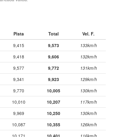
Pista
Total
Vel. F.
9,415
9,573
133km/h
9,418
9,606
132km/h
9,577
9,772
131km/h
9,341
9,923
129km/h
9,770
10,005
130km/h
10,010
10,207
117km/h
9,969
10,250
130km/h
10,087
10,355
126km/h
10,171
10,401
116km/h