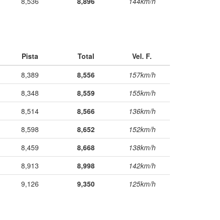
8,536
8,896
144km/h
Pista
Total
Vel. F.
8,389
8,556
157km/h
8,348
8,559
155km/h
8,514
8,566
136km/h
8,598
8,652
152km/h
8,459
8,668
138km/h
8,913
8,998
142km/h
9,126
9,350
125km/h