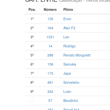
Classificação - Treinos oficiai
Pos.
Número
Piloto
1º
130
Enzo
2º
164
Alan F2
3º
1331
Leo
4º
14
Rodrigo
5º
288
Renato Morguetti
6º
156
Samuka
7º
170
Japa
8º
481
Sorveteiro
9º
342
Luan
-
57
Beudinho
-
151
Smurf 4x4