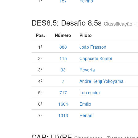
7º
157
Feinho
DES8.5: Desafio 8.5s
Classificação - 
Pos.
Número
Piloto
1º
888
João Frasson
2º
115
Capacete Kombi
3º
33
Revorta
4º
7
Andre Kenji Yokoyama
5º
717
Leo cupim
6º
1604
Emilio
7º
1313
Renan
CAR: LIVRE