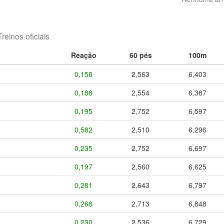
Treinos oficiais
Reação
60 pés
100m
0,158
2,563
6,403
0,188
2,554
6,387
0,195
2,752
6,597
0,582
2,510
6,296
0,235
2,752
6,697
0,197
2,560
6,625
0,281
2,643
6,797
0,268
2,713
6,848
0,230
2,536
6,729