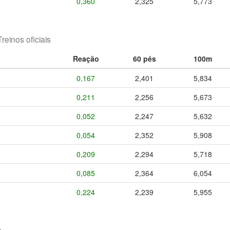
0,360
2,325
5,773
Treinos oficiais
Reação
60 pés
100m
0,167
2,401
5,834
0,211
2,256
5,673
0,052
2,247
5,632
0,054
2,352
5,908
0,209
2,294
5,718
0,085
2,364
6,054
0,224
2,239
5,955