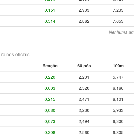
0,151
2,903
7,233
0,514
2,862
7,653
Nenhuma arr
Treinos oficiais
Reação
60 pés
100m
0,220
2,201
5,747
0,003
2,520
6,166
0,215
2,471
6,101
0,080
2,230
5,933
0,073
2,494
6,300
0,308
2,560
6,305