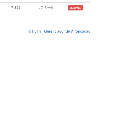
7,125
171km/h
Queimou
© FuTri
- Gerenciador de Arrancadão