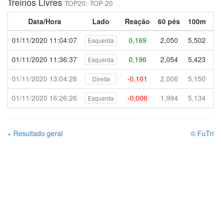
Treinos Livres
TOP20: TOP 20
Data/Hora
Lado
Reação
60 pés
100m
Pi
01/11/2020 11:04:07
0,169
2,050
5,502
8,
Esquerda
01/11/2020 11:36:37
0,196
2,054
5,423
7,
Esquerda
01/11/2020 13:04:28
-0,101
2,006
5,150
7,
Direita
01/11/2020 16:26:26
-0,006
1,994
5,134
7,
Esquerda
« Resultado geral
© FuTri