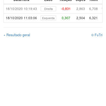
18/10/2020 10:19:43
-0,831
2,863
6,708
10
Direita
18/10/2020 11:03:06
0,307
2,504
6,321
9,
Esquerda
« Resultado geral
© FuTri